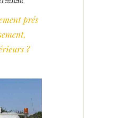
us contacter.
sement prés
ssement,
rieurs ?