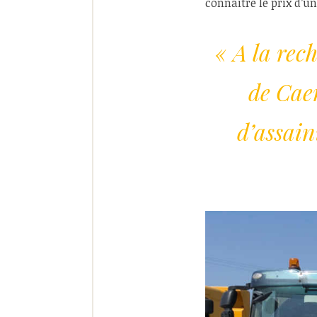
connaitre le prix d’u
« A la rec
de Caen
d’assai