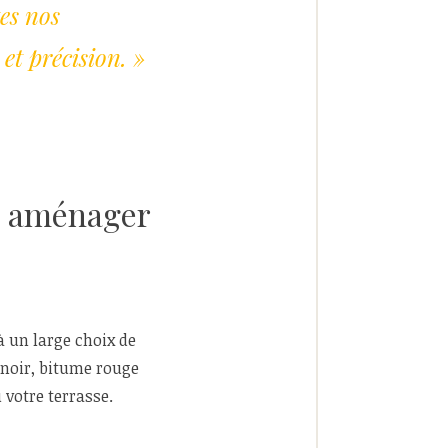
es nos
et précision. »
u aménager
à un large choix de
e noir, bitume rouge
 votre terrasse.